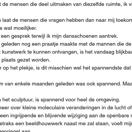
t de mensen die deel uitmaken van diezelfde ruimte, ik 
en laat de mensen die vragen hebben dan naar mij toeko
 wat moeilijker.
n een gesprek terwijl ik mijn dansschoenen aantrek.
 geleden nog een praatje maakte met de mannen die de 
kunstwerk te kunnen ontvangen, is het vandaag blijkbaa
n plaats gezet worden.
 op het plekje, is dit misschien wel het spannendste dat e
rm van enkele maanden geleden was ook spannend. Maa
 het sculptuur, is spannend voor heel de omgeving.
meer over kleine moleculaire veranderingen in de lucht of
en ingrijpende en blijvende wijziging aan de openbare 
r straks een beeldhouwwerk naast me zal staan, voelt mij
gepriegel aan.