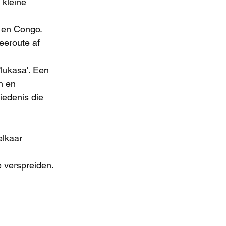
 kleine 
n en Congo.
eeroute af 
lukasa'. Een 
n en 
iedenis die 
lkaar 
e verspreiden.