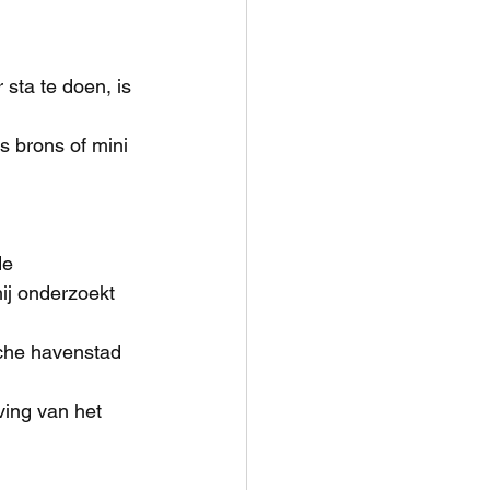
 sta te doen, is 
 brons of mini 
de 
ij onderzoekt 
sche havenstad 
ving van het 