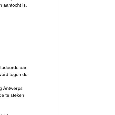
n aantocht is.
studeerde aan 
 werd tegen de 
ig Antwerps 
de te steken 