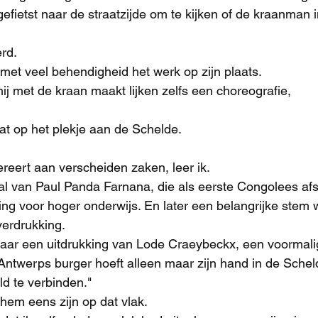
fietst naar de straatzijde om te kijken of de kraanman i
erd.
 met veel behendigheid het werk op zijn plaats.
j met de kraan maakt lijken zelfs een choreografie, 
t op het plekje aan de Schelde.
reert aan verscheiden zaken, leer ik.
aal van Paul Panda Farnana, die als eerste Congolees af
ling voor hoger onderwijs. En later een belangrijke stem
verdrukking.
 naar een uitdrukking van Lode Craeybeckx, een voormal
ntwerps burger hoeft alleen maar zijn hand in de Schel
d te verbinden." 
 hem eens zijn op dat vlak.