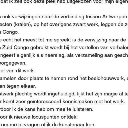
s dat ik zelf ook deze plek had uitgekozen voor mijn eigen
ten ook verwijzingen naar de verbinding tussen Antwerpe
cten (kralen), op het overigens zwart werk, leggen de z
n Congo.
 echt het meest tot me spreekt is de verwijzing naar de '
n Zuid Congo gebruikt wordt bij het vertellen van verhale
ungeert eigenlijk als neerslag, als verzameling aan gesch
doorgegeven.
et van dit werk.
amelen door plaats te nemen rond het beeldhouwwerk, e
en tegen elkaar.
werk plechtig wordt ingehuldigd, lijkt het zijn magie al t
 komt zeer geïnteresseerd kennismaken met het werk.
rdoor ik de kans heb om mee te luisteren.
rdoor ik nieuwe focuspunten ontdek.
 om me te vragen of ik de kunstenaar ken.