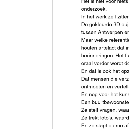
Het is niet voor niet
onderzoek.
In het werk zelf zit
De gekleurde 3D obje
tussen Antwerpen e
Maar welke referentie
houten artefact dat i
herinneringen. Het f
oraal verder wordt 
En dat is ook het opz
Dat mensen die verz
ontmoeten en vertell
En nog voor het kunst
Een buurtbewoonster
Ze stelt vragen, waa
Ze trekt foto's, waa
En ze stapt op me af