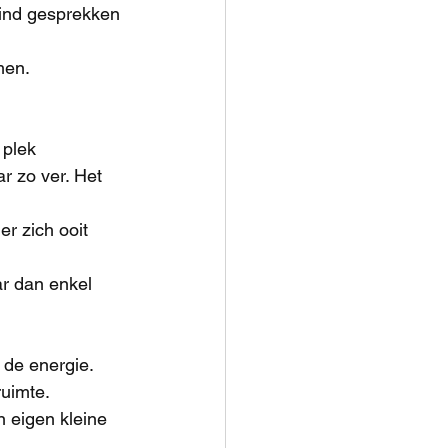
vind gesprekken 
men.
plek 
r zo ver. Het 
r zich ooit 
r dan enkel 
 de energie. 
ruimte.
n eigen kleine 