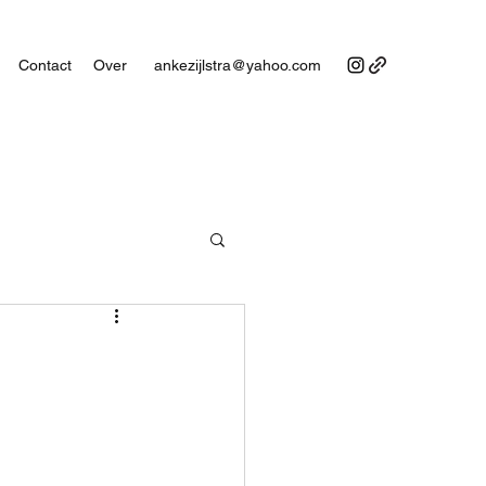
Contact
Over
ankezijlstra@yahoo.com