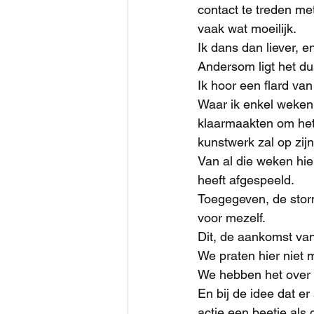
contact te treden me
vaak wat moeilijk.
Ik dans dan liever, 
Andersom ligt het dus
Ik hoor een flard va
Waar ik enkel weken
klaarmaakten om het 
kunstwerk zal op zij
Van al die weken hier
heeft afgespeeld. 
Toegegeven, de sto
voor mezelf.
Dit, de aankomst van
We praten hier niet 
We hebben het over e
En bij de idee dat e
actie een beetje als 