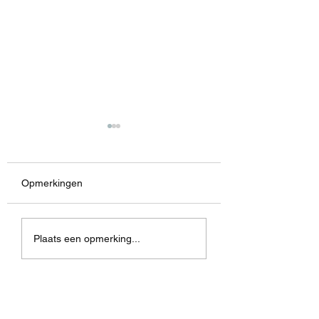
Opmerkingen
Dialogue
Rain Soaked
Plaats een opmerking...