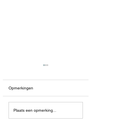
Opmerkingen
Dialogue
Rain Soaked
Plaats een opmerking...